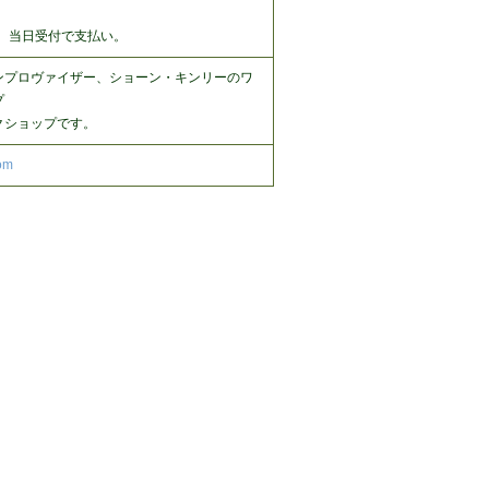
円。当日受付で支払い。
ンプロヴァイザー、ショーン・キンリーのワ
プ
クショップです。
om