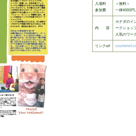
入場料
＜無料＞
参加費
一律4000
カナダのイ
内 容
ークショッ
人気のワー
リンクurl
uzumenet.c