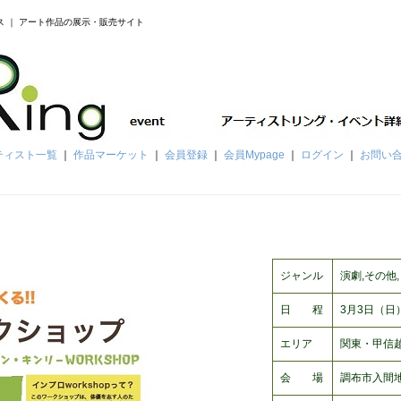
ス ｜ アート作品の展示・販売サイト
ティスト一覧
｜
作品マーケット
｜
会員登録
｜
会員Mypage
｜
ログイン
｜
お問い
ジャンル
演劇,その他,
日 程
3月3日（日）
エリア
関東・甲信越
会 場
調布市入間