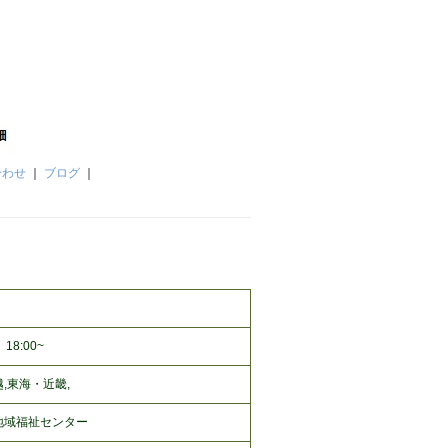
合わせ
｜
ブログ
｜
18:00~
,東海・近畿,
地域福祉センター